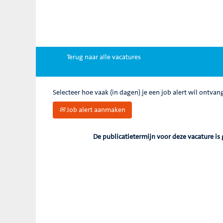
Zoek op trefwoord
Meer opties weergeven
Terug naar alle vacatures
Selecteer hoe vaak (in dagen) je een job alert wil ontvan
Job alert aanmaken
De publicatietermijn voor deze vacature is 