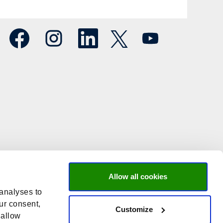
O
O
O
O
O
p
p
p
p
p
e
e
e
e
e
n
n
n
n
n
t
t
t
t
t
i
i
i
i
i
n
n
n
n
n
e
e
e
e
e
e
e
e
e
e
n
n
n
n
n
n
n
n
n
n
i
i
i
i
i
e
e
e
e
e
u
u
u
u
u
w
w
w
w
w
t
t
t
t
t
a
a
a
a
a
b
b
b
b
b
b
b
b
b
b
l
l
l
l
l
a
a
a
a
a
d
d
d
d
Allow all cookies
d
.
.
.
.
.
 analyses to
ur consent,
Customize
 allow