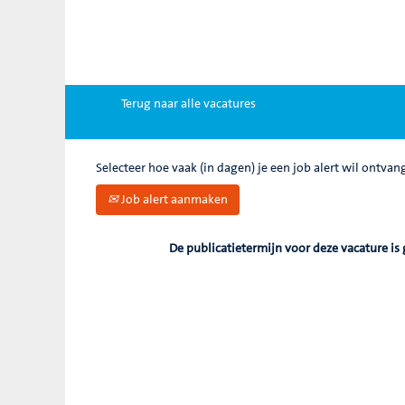
Zoek op trefwoord
Meer opties weergeven
Terug naar alle vacatures
Selecteer hoe vaak (in dagen) je een job alert wil ontvan
Job alert aanmaken
De publicatietermijn voor deze vacature is 