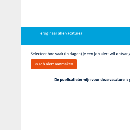
Zoek op trefwoord
Meer opties weergeven
Terug naar alle vacatures
Selecteer hoe vaak (in dagen) je een job alert wil ontvan
Job alert aanmaken
De publicatietermijn voor deze vacature is 