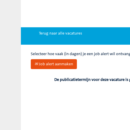
Zoek op trefwoord
Meer opties weergeven
Terug naar alle vacatures
Selecteer hoe vaak (in dagen) je een job alert wil ontvan
Job alert aanmaken
De publicatietermijn voor deze vacature is 